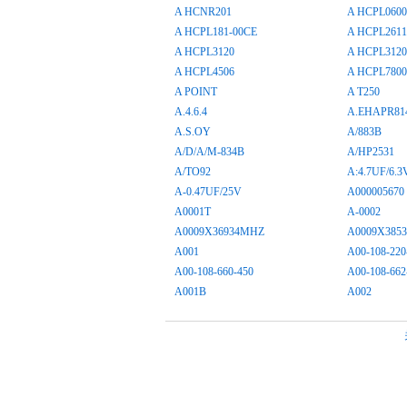
A HCNR201
A HCPL0600
A HCPL181-00CE
A HCPL2611
A HCPL3120
A HCPL3120
A HCPL4506
A HCPL7800
A POINT
A T250
A.4.6.4
A.EHAPR81
A.S.OY
A/883B
A/D/A/M-834B
A/HP2531
A/TO92
A:4.7UF/6.3
A-0.47UF/25V
A000005670
A0001T
A-0002
A0009X36934MHZ
A0009X385
A001
A00-108-220
A00-108-660-450
A00-108-662
A001B
A002