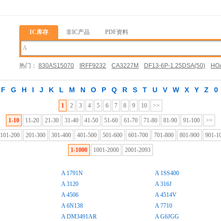
IC库存
非IC产品
PDF资料
热门：
830AS15070
IRFF9232
CA3227M
DF13-6P-1.25DSA(50)
HOA
03452QS7X
F
G
H
I
J
K
L
M
N
O
P
Q
R
S
T
U
V
W
X
Y
Z
0
1
2
3
4
5
6
7
8
9
10
>>
1-10
11-20
21-30
31-40
41-50
51-60
61-70
71-80
81-90
91-100
>>
101-200
201-300
301-400
401-500
501-600
601-700
701-800
801-900
901-1
1-1000
1001-2000
2001-2093
A 1791N
A 1SS400
A 3120
A 316J
A 4506
A 4514V
A 6N138
A 7710
A DM3491AR
A G6JGG