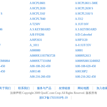
A HCPL0601
A HCPL0611-500E
A HCPL2630
A HCPL2630 S
 S
A HCPL316J
A HCPL316J S
A HCPL7840
A J312
A T250V
A.1UF/16V
46
A.S.KEYB0ARD
A.S.KEYBOARD
A/B FF0206
A/D.Cohveftef
A/HP2631
A/HP3120
V
A_1011
A-0.1UF/35V
A000080
A0001
A0009X11937M3728
A0009X2613
33M6864
A0009X773310M
A0009X881324MHZ
-450
A00-108-262-450
A00-108-620-450
-450
A001148
A00130P2
A00-216-260-450
A00-216-262-450
关于我们
联系我们
服务与产品
友情链接
网站地图
加入收
法律声明 Copyright 2009 QooIC.com Crop.All Rights Reserved. 版权所有
浙ICP备17031918号-19