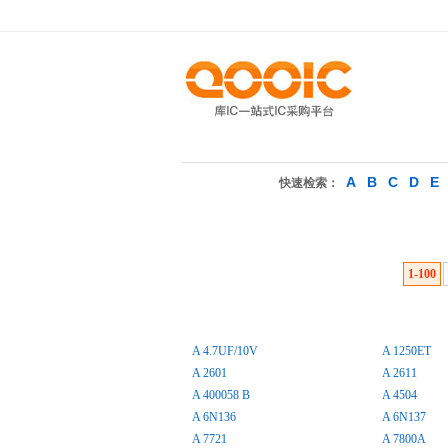
A
B
C
D
E
快速检索：
1-100
A 4.7UF/10V
A 1250ET
A 2601
A 2611
A 400058 B
A 4504
A 6N136
A 6N137
A 7721
A 7800A