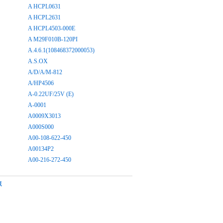
A HCPL0631
A HCPL2631
A HCPL4503-000E
A M29F010B-120PI
A.4.6.1(108468372000053)
A.S.OX
A/D/A/M-812
A/HP4506
A-0.22UF/25V (E)
A-0001
A0009X3013
A000S000
A00-108-622-450
A00134P2
A00-216-272-450
藏