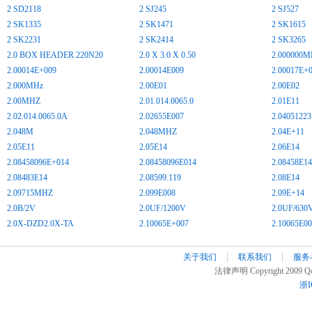
2 SD2118
2 SJ245
2 SJ527
2 SK1335
2 SK1471
2 SK1615
2 SK2231
2 SK2414
2 SK3265
2.0 BOX HEADER 220N20
2.0 X 3.0 X 0.50
2.000000M
2.00014E+009
2.00014E009
2.00017E+
2.000MHz
2.00E01
2.00E02
2.00MHZ
2.01.014.0065.0
2.01E11
2.02.014.0065.0A
2.02655E007
2.0405122
2.048M
2.048MHZ
2.04E+11
2.05E11
2.05E14
2.06E14
2.08458096E+014
2.08458096E014
2.08458E14
2.08483E14
2.08599.119
2.08E14
2.09715MHZ
2.099E008
2.09E+14
2.0B/2V
2.0UF/1200V
2.0UF/630
2.0X-DZD2.0X-TA
2.10065E+007
2.10065E0
关于我们
联系我们
服务
法律声明 Copyright 2009 Qoo
浙I