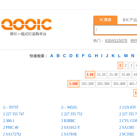
IC库存
非IC产品
热门：
830AS15070
IRF
03452QS7X
A
B
C
D
E
F
G
H
I
J
K
L
M
N
快速检索：
1
2
3
1-10
11-20
21-30
31-40
4
1-100
101-200
201-300
301-400
401-
1
2- - 9371F
2- - 9452G
2 1/2A 63V
2 227 355 747
2 227 355 752
2 227 355 
2 300-1
2 B3BBC
2 CYL COP
2 PMC 40
2 SA1012-Y
2 SA1385
2 SA1727Q
2 SA781K
2 SC3502