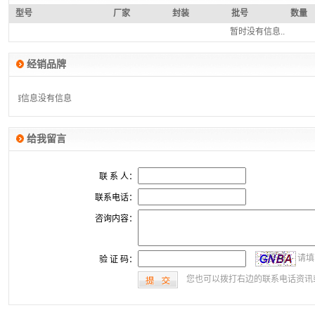
型号
厂家
封装
批号
数量
暂时没有信息..
经销品牌
没有信息
没有信息
给我留言
联 系 人：
联系电话：
咨询内容：
请填
验 证 码：
您也可以拨打右边的联系电话资讯