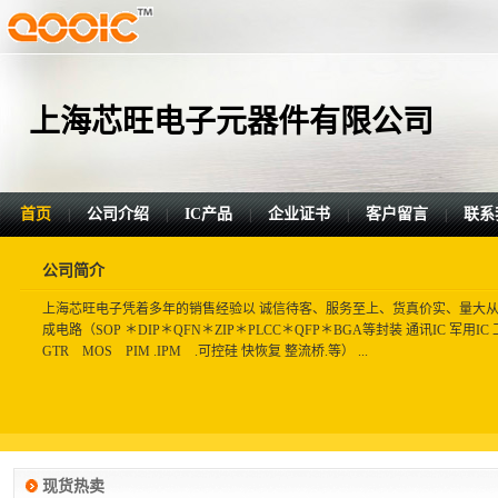
上海芯旺电子元器件有限公司
首页
公司介绍
IC产品
企业证书
客户留言
联系
|
|
|
|
|
公司简介
上海芯旺电子凭着多年的销售经验以 诚信待客、服务至上、货真价实、量大从优 
成电路（SOP ＊DIP＊QFN＊ZIP＊PLCC＊QFP＊BGA等封装 通讯IC 军用I
GTR MOS PIM .IPM .可控硅 快恢复 整流桥.等） ...
现货热卖