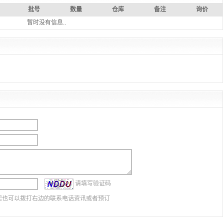
批号
数量
仓库
备注
询价
暂时没有信息..
请填写验证码
您也可以拨打右边的联系电话资讯或者预订