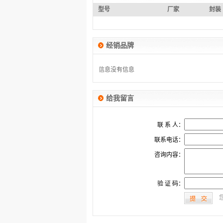
型号
厂家
封装
经销品牌
没有信息
没有信息
给我留言
联 系 人：
联系电话：
咨询内容：
验 证 码：