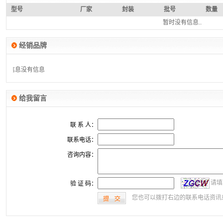
型号
厂家
封装
批号
数量
暂时没有信息..
经销品牌
有信息
没有信息
给我留言
联 系 人：
联系电话：
咨询内容：
请填
验 证 码：
您也可以拨打右边的联系电话资讯