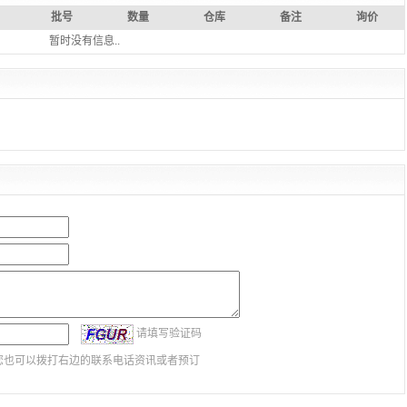
批号
数量
仓库
备注
询价
暂时没有信息..
请填写验证码
您也可以拨打右边的联系电话资讯或者预订