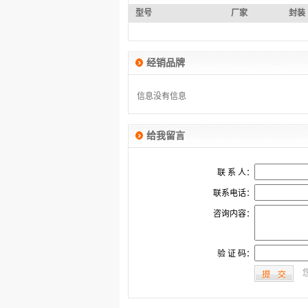
型号
厂家
封装
经销品牌
没有信息
没有信息
给我留言
联 系 人：
联系电话：
咨询内容：
验 证 码：