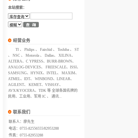
本站搜索：
经营业务
TI 、 Philips 、 Fairchid 、 Toshiba 、 ST
、 NSC 、 Motorola 、 Dallas、 XILINA、
ALTERA、C YPRESS、BURR-BROWN、
ANALOG-DEVICES、 FREESCALE、ISSI、
SAMSUNG、HYNIX、INTEL、 MAXIM、
ATMEL、IDT、 WINBOND、LINEAR、
AGILENT、 KEMET、VISHAY、
AVX/KYOCERA、TDK 等 全球各国名牌的
民用、工业用、军用 IC 、 通讯...
联系我们
联系人：廖先生
电话：0755-82556555/82953288
传真：0755-82953288