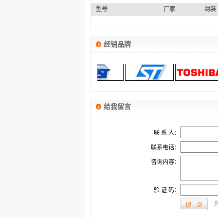
型号
厂家
封装
经销品牌
给我留言
联 系 人：
联系电话：
咨询内容：
验 证 码：