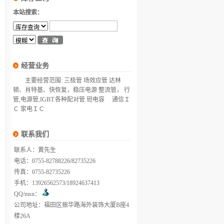
本站搜索：
经营业务
主要经营范围: 三极管 场效应管 达林
顿、肖特基、快恢复，稳压电源 整流管， 行
管,电源管,IGBT.各种配对管.钽电容 通信Ｉ
Ｃ 家电ＩＣ
联系我们
联系人：黄先生
电话：0755-82788226/82735226
传真：0755-82735226
手机：13926562573/18924637413
QQ/msn：
公司地址：福田区振华路海外装饰大厦B座4
楼26A