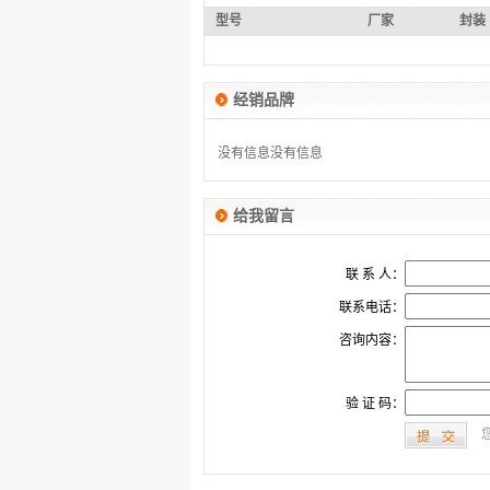
型号
厂家
封装
经销品牌
没有信息
没有信息
给我留言
联 系 人：
联系电话：
咨询内容：
验 证 码：