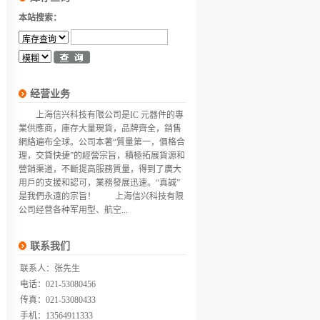
本站搜索：
经营业务
上海信兴科技有限公司是IC 元器件的專
業供應商，庫存大量現貨，品牌齊全，銷售
網絡遍布全球。公司本著“質量第一，價格合
理，交貸快捷”的經營宗旨，積極拓展貨源和
營銷渠道，不斷提高服務質量，得到了廣大
用戶的支援和認可，業務發展迅速。“真誠”
是我們永遠的宗旨！ 上海信兴科技有限
公司经营各种军用型、航空...
联系我们
联系人：张先生
电话：021-53080456
传真：021-53080433
手机：13564911333