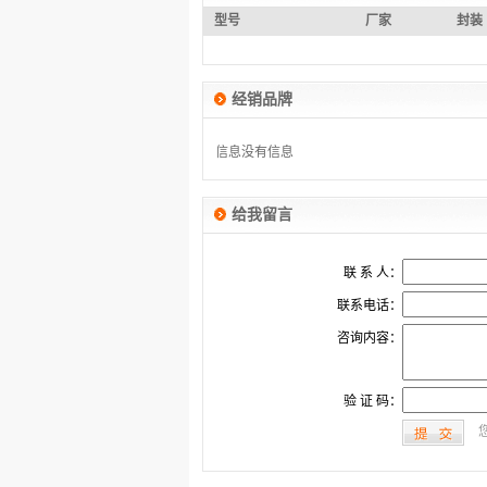
型号
厂家
封装
经销品牌
没有信息
没有信息
给我留言
联 系 人：
联系电话：
咨询内容：
验 证 码：