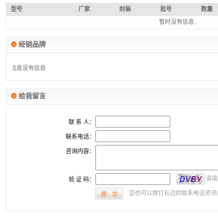
型号
厂家
封装
批号
数量
暂时没有信息..
经销品牌
有信息
没有信息
给我留言
联 系 人：
联系电话：
咨询内容：
请填
验 证 码：
您也可以拨打右边的联系电话资讯