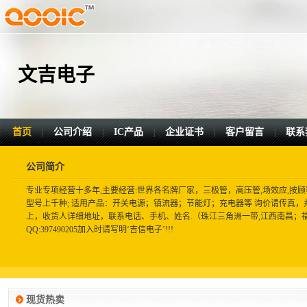
文吉电子
首页
公司介绍
IC产品
企业证书
客户留言
联系
|
|
|
|
|
公司简介
专业专项经营十多年,主要经营:世界各名牌厂家，三极管，高压管,场效应,按顾
型号上千种; 适用产品：开关电源；镇流器；节能灯；充电器等 询价请传真
上，收货人详细地址，联系电话、手机、姓名.（珠江三角洲一带,江西南昌；
QQ:397490205加入时请写明‘吉信电子’!!!
现货热卖