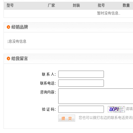
型号
厂家
封装
批号
数量
暂时没有信息..
经销品牌
有信息
没有信息
给我留言
联 系 人：
联系电话：
咨询内容：
请填
验 证 码：
您也可以拨打右边的联系电话资讯