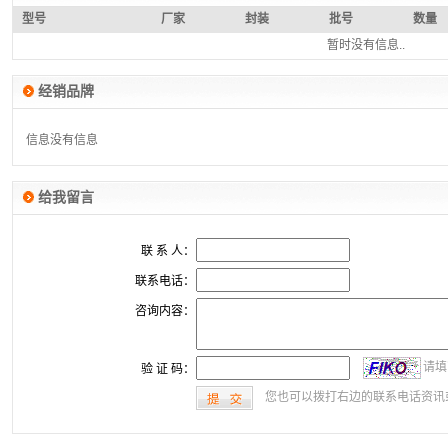
型号
厂家
封装
批号
数量
暂时没有信息..
经销品牌
没有信息
没有信息
给我留言
联 系 人：
联系电话：
咨询内容：
请填
验 证 码：
您也可以拨打右边的联系电话资讯