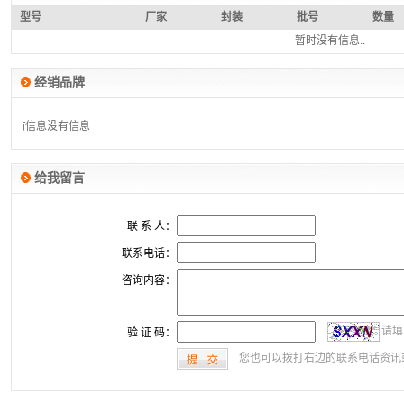
型号
厂家
封装
批号
数量
暂时没有信息..
经销品牌
没有信息
没有信息
给我留言
联 系 人：
联系电话：
咨询内容：
请填
验 证 码：
您也可以拨打右边的联系电话资讯